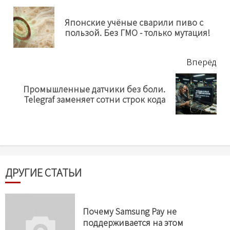
еще
Японские учёные сварили пиво с
Пр
пользой. Без ГМО - только мутация!
нов
Вперёд
Промышленные датчики без боли.
Next
Telegraf заменяет сотни строк кода
post:
ДРУГИЕ СТАТЬИ
Почему Samsung Pay не
поддерживается на этом