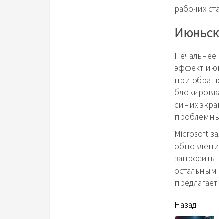
рабочих ст
Июньски
Печальнее 
эффект июн
при обраще
блокировка
синих экра
проблемны
Microsoft 
обновлений
запросить 
остальным 
предлагает 
читать
Назад