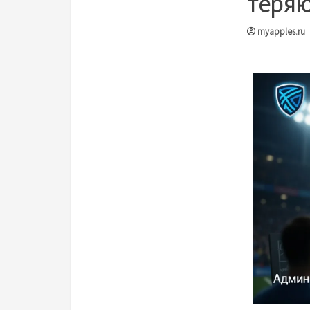
теряю
myapples.ru