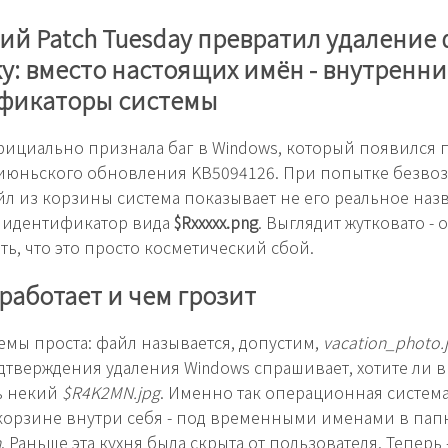
й Patch Tuesday превратил удаление
ку: вместо настоящих имён - внутренни
фикаторы системы
официально признала баг в Windows, который появился 
июньского обновления KB5094126. При попытке безво
йл из корзины система показывает не его реальное назв
 идентификатор вида
$Rxxxxx.png
. Выглядит жутковато -
ть, что это просто косметический сбой.
 работает и чем грозит
емы проста: файл называется, допустим,
vacation_photo.
дтверждения удаления Windows спрашивает, хотите ли 
ь некий
$R4K2MN.jpg
. Именно так операционная система
корзине внутри себя - под временными именами в пап
n
. Раньше эта кухня была скрыта от пользователя. Теперь -