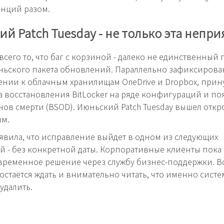
анций разом.
й Patch Tuesday - не только эта непр
всего то, что баг с корзиной - далеко не единственный
ьского пакета обновлений. Параллельно зафиксирова
нии к облачным хранилищам OneDrive и Dropbox, прин
 восстановления BitLocker на ряде конфигураций и п
нов смерти (BSOD). Июньский Patch Tuesday вышел отк
м.
заявила, что исправление выйдет в одном из следующих
 - без конкретной даты. Корпоративные клиенты пока 
временное решение через службу бизнес-поддержки. В
остаётся ждать и внимательно читать, что именно систе
удалить.