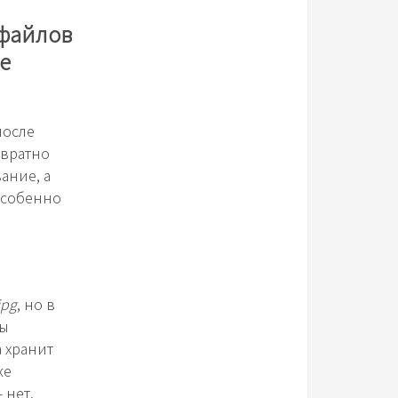
 файлов
е
после
звратно
ание, а
 особенно
jpg
, но в
вы
 хранит
ке
 нет.