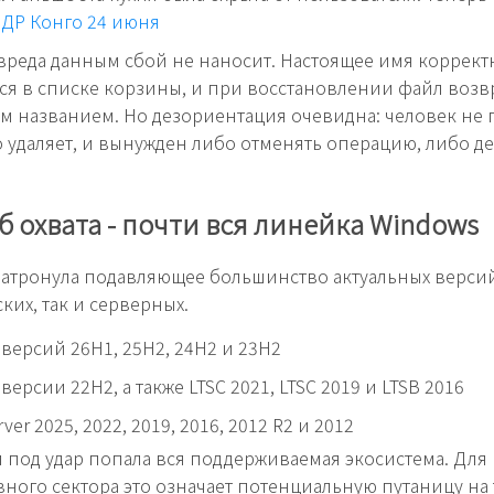
 ДР Конго 24 июня
вреда данным сбой не наносит. Настоящее имя коррект
ся в списке корзины, и при восстановлении файл возв
 названием. Но дезориентация очевидна: человек не 
 удаляет, и вынужден либо отменять операцию, либо д
 охвата - почти вся линейка Windows
атронула подавляющее большинство актуальных версий
ких, так и серверных.
 версий 26H1, 25H2, 24H2 и 23H2
версии 22H2, а также LTSC 2021, LTSC 2019 и LTSB 2016
ver 2025, 2022, 2019, 2016, 2012 R2 и 2012
 под удар попала вся поддерживаемая экосистема. Для
ного сектора это означает потенциальную путаницу на 