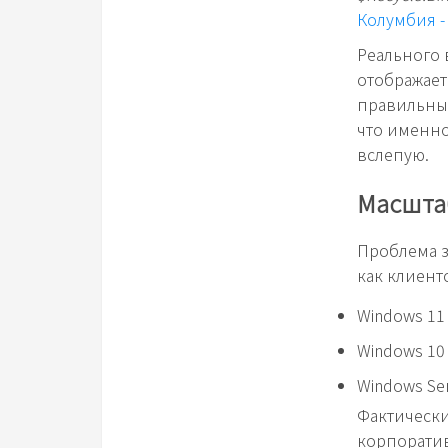
Колумбия -
Реального 
отображает
правильным
что именно
вслепую.
Масштаб
Проблема з
как клиентс
Windows 11
Windows 10 
Windows Ser
Фактически
корпоратив