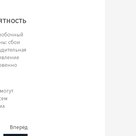
иятность
 побочный
ны: сбои
удительная
оявление
ровенно
могут
сем
ма
Вперёд