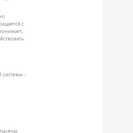
но
ращается с
понимает,
ействовать
 системы -
тысячах