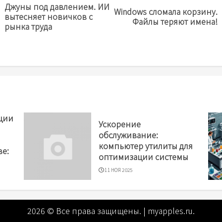
Джуны под давлением. ИИ
Windows сломала корзину.
Предыдущая
Next
вытесняет новичков с
Файлы теряют имена!
новость
post:
рынка труда
ции
Ускорение
обслуживание:
компьютер утилиты для
ве:
оптимизации системы
11 НОЯ 2025
в
2026 © Все права защищены.
|
myapples.ru
.