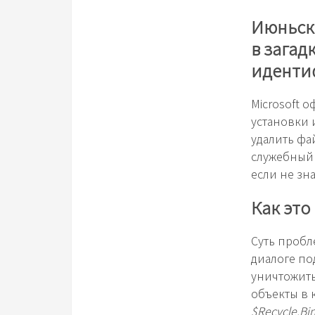
Июньски
в загад
иденти
Microsoft 
установки 
удалить фа
служебный
если не зна
Как это
Суть пробл
диалоге по
уничтожит
объекты в 
$Recycle.Bi