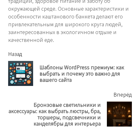
традиции, здоровое питание и заботу об
окружающей среде. Основные характеристики и
особенности каштанового банкета делают его
привлекательным для широкого круга людей,
заинтересованных в экологичном отдыхе и
качественной еде.
читать
Назад
еще
Шаблоны WordPress премиум: как
Пр
выбрать и почему это важно для
нов
вашего сайта
Вперёд
Бронзовые светильники и
аксессуары: как выбрать люстры, бра,
Next
торшеры, подсвечники и
post:
канделябры для интерьера