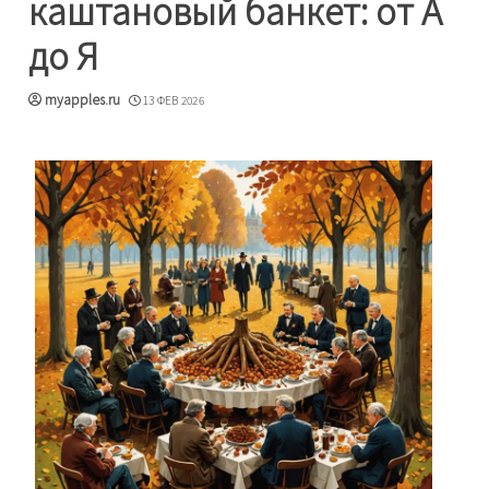
каштановый банкет: от А
до Я
myapples.ru
13 ФЕВ 2026