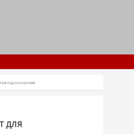
U
ентов под контролем
т для