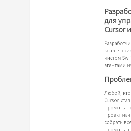
Разраб
для упр
Cursor 
Разработчи
source при
чистом Swif
агентами н
Проблем
Любой, кто
Cursor, ст
промпты - 
проект нач
собрать вс
промпты, с