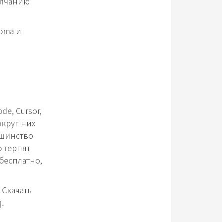
молчанию
noma и
de, Cursor,
округ них
ьшинство
 терпят
 бесплатно,
 Скачать
.