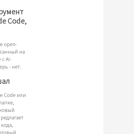
румент
de Code,
е open-
исанный на
с AI-
рь - нет.
шал
de Code или
папке,
 новый
предлагает
 кода,
готовый