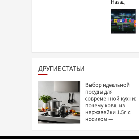
читать
Назад
еще
ДРУГИЕ СТАТЬИ
Выбор идеальной
посуды для
современной кухни:
почему ковш из
нержавейки 1.5л с
носиком —
незаменимый
помощник