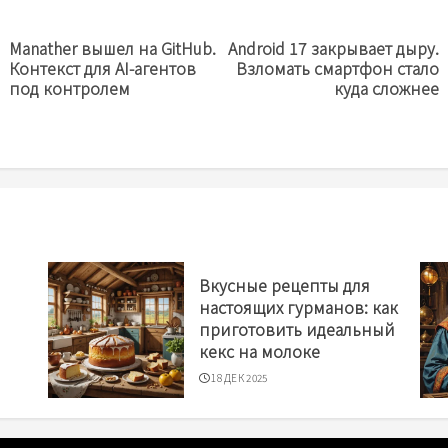
Manather вышел на GitHub.
Android 17 закрывает дыру.
Предыдущая
Next
Контекст для AI-агентов
Взломать смартфон стало
новость
post:
под контролем
куда сложнее
Вкусные рецепты для
настоящих гурманов: как
приготовить идеальный
кекс на молоке
18 ДЕК 2025