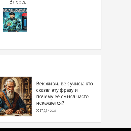
Вперёд
Век живи, век учись: кто
сказал эту фразу и
почему её смысл часто
искажается?
17 ДЕК 2025