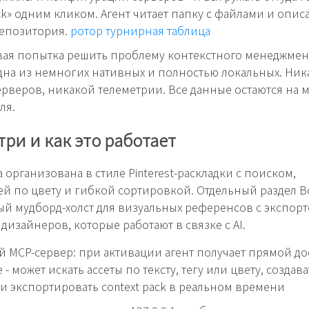
ack» одним кликом. Агент читает папку с файлами и опи
репозитория.
ротор турнирная таблица
вая попытка решить проблему контекстного менеджмент
дна из немногих нативных и полностью локальных. Ник
рверов, никакой телеметрии. Все данные остаются на 
ля.
три и как это работает
 организована в стиле Pinterest-раскладки с поиском,
й по цвету и гибкой сортировкой. Отдельный раздел Boa
й мудборд-холст для визуальных референсов с экспорт
 дизайнеров, которые работают в связке с AI.
 MCP-сервер: при активации агент получает прямой до
- может искать ассеты по тексту, тегу или цвету, создава
и экспортировать context pack в реальном времени