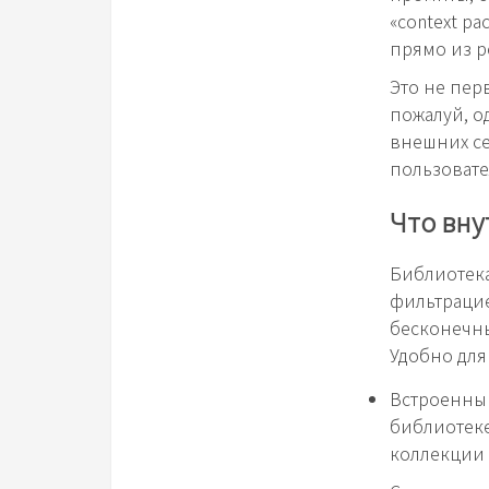
«context p
прямо из 
Это не пер
пожалуй, о
внешних се
пользовате
Что вну
Библиотека
фильтрацие
бесконечны
Удобно для
Встроенный
библиотеке 
коллекции 