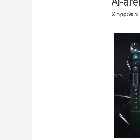
AI-аг
myapples.ru