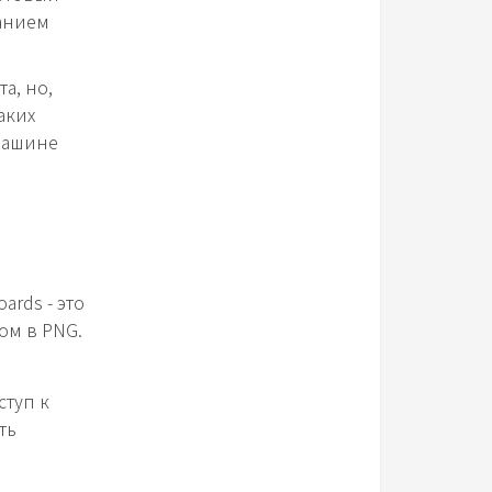
санием
а, но,
аких
машине
rds - это
ом в PNG.
ступ к
ть