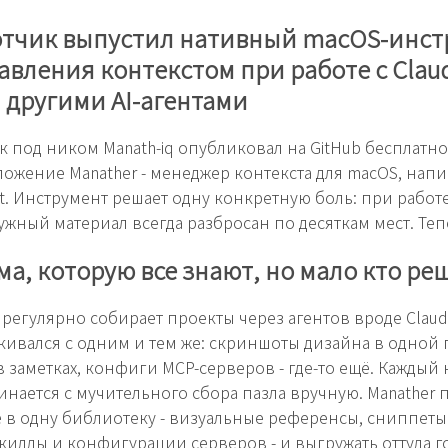
отчик выпустил нативный macOS-инст
авления контекстом при работе с Clau
и другими AI-агентами
к под ником Manath-iq опубликовал на GitHub бесплатно
ложение Manather - менеджер контекста для macOS, нап
t. Инструмент решает одну конкретную боль: при работе 
ужный материал всегда разбросан по десяткам мест. Тепе
а, которую все знают, но мало кто ре
 регулярно собирает проекты через агентов вроде Clau
алкивался с одним и тем же: скриншоты дизайна в одной 
в заметках, конфиги MCP-серверов - где-то ещё. Каждый
инается с мучительного сбора пазла вручную. Manather 
ё в одну библиотеку - визуальные референсы, сниппеты
киллы и конфигурации серверов - и выгружать оттуда 