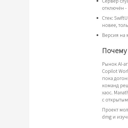
Сервер слу
отключён -
Стек: Swift
новее, толь
Версия на 
Почему 
Рынок AI-аг
Copilot Wo
пока догон
команд реш
хаос. Manat
с открытым
Проект мол
dmg и изуч