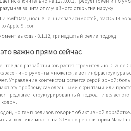
шает исключительно на 127.0.0.1, требует токен и по у
 разумная защита от случайного открытия наружу
UI и SwiftData, ноль внешних зависимостей, macOS 14 So
ко Apple Silicon
момент выхода - 0.1.12, тринадцатый релиз подряд
это важно прямо сейчас
ентов для разработчиков растёт стремительно. Claude Co
rkspace - инструменты множатся, а вот инфраструктура в
яет. Управление контекстом остаётся серой зоной: бол
ают эту проблему самодельными скриптами или просто
her предлагает структурированный подход - и делает это
 кодом.
одой, но темп релизов говорит об активной доработке.
ить исходники можно на GitHub в репозитории Manath-iq