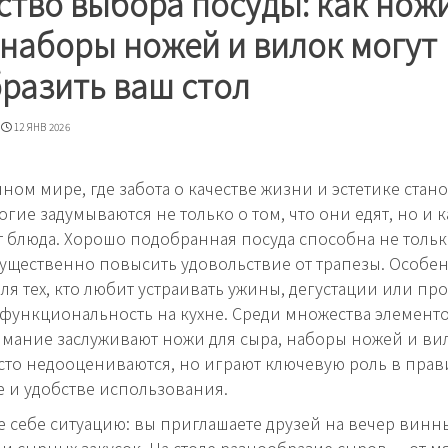
ство выбора посуды: как нож
 наборы ножей и вилок могут
разить ваш стол
12 ЯНВ 2026
ном мире, где забота о качестве жизни и эстетике стан
огие задумываются не только о том, что они едят, но и 
 блюда. Хорошо подобранная посуда способна не тольк
 существенно повысить удовольствие от трапезы. Особен
для тех, кто любит устраивать ужины, дегустации или пр
функциональность на кухне. Среди множества элемент
мание заслуживают ножи для сыра, наборы ножей и ви
сто недооцениваются, но играют ключевую роль в пра
 и удобстве использования.
е себе ситуацию: вы приглашаете друзей на вечер винн