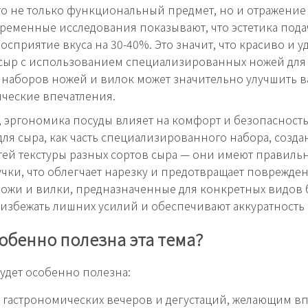
то не только функциональный предмет, но и отражение
ременные исследования показывают, что эстетика пода
восприятие вкуса на 30-40%. Это значит, что красиво и 
сыр с использованием специализированных ножей для 
 наборов ножей и вилок может значительно улучшить 
ческие впечатления.
, эргономика посуды влияет на комфорт и безопасност
для сыра, как часть специализированного набора, созда
ей текстуры разных сортов сыра — они имеют правил
учки, что облегчает нарезку и предотвращает поврежде
Ножи и вилки, предназначенные для конкретных видов 
избежать лишних усилий и обеспечивают аккуратность 
обенно полезна эта тема?
будет особенно полезна:
гастрономических вечеров и дегустаций, желающим вп