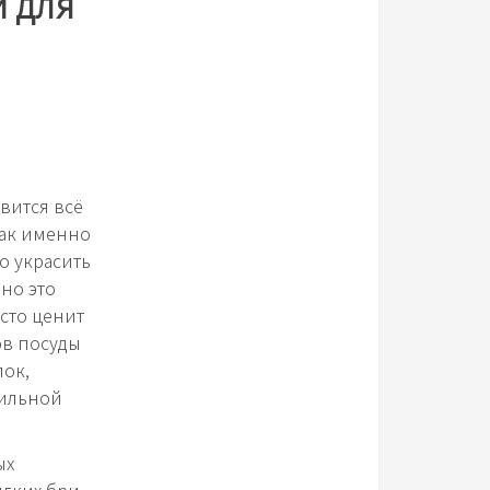
и для
овится всё
как именно
о украсить
но это
осто ценит
ов посуды
лок,
вильной
ых