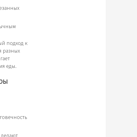
резанных
бычным
ый подход к
я разных
гает
мя еды.
оры
лговечность
 делают