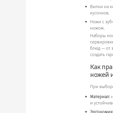
Вилки на к
кусочков.
Ножи с зуб
ножом.
Наборы нож
сервировке
блюд — от 
создать га
Как пра
ножей 
При выборе
Материал:
н
и устойчив
Эргономик