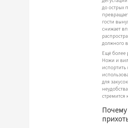
дегустаций
до острых 
превращает
гости выну
снижает вп
распростра
должного 
Ещё более 
Ножи и вил
испортить 
использова
для закусок
неудобства
стремится 
Почему
прихот