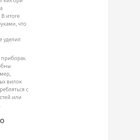
ягких бри
а
 В итоге
уками, что
е уделил
 приборах.
обны
мер,
ых вилок
требляться с
остей или
.
о