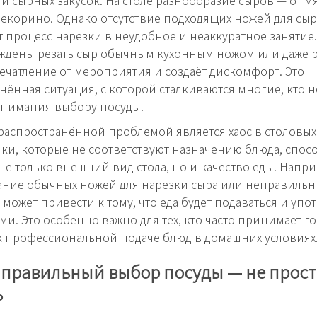
 и сырных закусок. На столе разнообразие сыров — от м
пекорино. Однако отсутствие подходящих ножей для сыр
 процесс нарезки в неудобное и неаккуратное занятие.
ждены резать сыр обычным кухонным ножом или даже р
ечатление от мероприятия и создаёт дискомфорт. Это
нённая ситуация, с которой сталкиваются многие, кто н
внимания выбору посуды.
распространённой проблемой является хаос в столовых
ки, которые не соответствуют назначению блюда, спос
не только внешний вид стола, но и качество еды. Напри
ние обычных ножей для нарезки сыра или неправильн
 может привести к тому, что еда будет подаваться и упо
ми. Это особенно важно для тех, кто часто принимает г
к профессиональной подаче блюд в домашних условиях
 правильный выбор посуды — не прост
ь