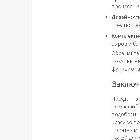
процесс на
Дизайн:
ст
предпочте
Комплектно
сыров и бл
Обращайте 
покупки не
функциона
Заключ
Посуда — э
влияющий 
подобранны
красиво по
приятным. 
ножей для 