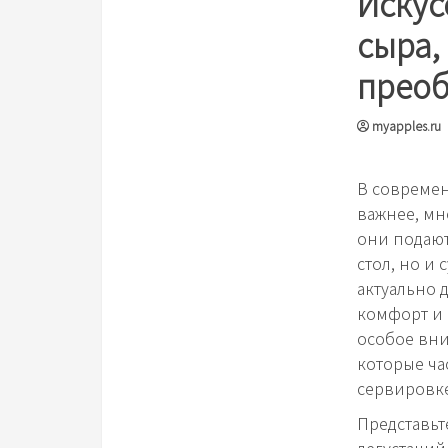
Искус
сыра,
преоб
myapples.ru
В современ
важнее, мн
они подают
стол, но и
актуально 
комфорт и 
особое вни
которые ча
сервировке
Представьт