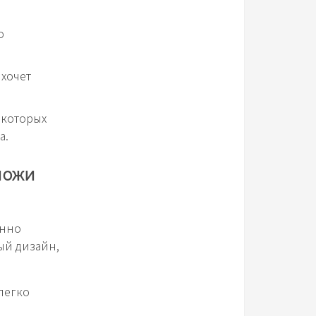
о
 хочет
 которых
а.
ножи
енно
ый дизайн,
легко