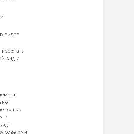
 и
ых видов
 избежать
ий вид и
лемент,
ьно
не только
м и
 виды
ся советами