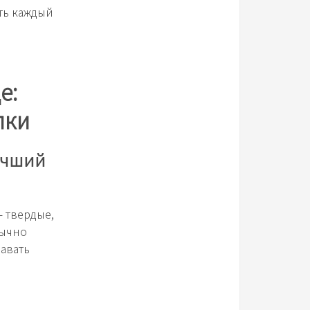
ить каждый
е:
лки
лучший
— твердые,
бычно
авать